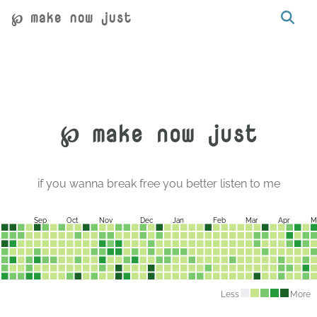
℘ make now just
℘ make now just
if you wanna break free you better listen to me
Sep
Oct
Nov
Dec
Jan
Feb
Mar
Apr
M
Less
More