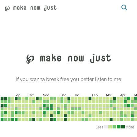
℘ make now just
℘ make now just
if you wanna break free you better listen to me
Sep
Oct
Nov
Dec
Jan
Feb
Mar
Apr
M
Less
More