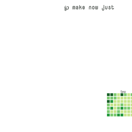
℘ make now just
Sep