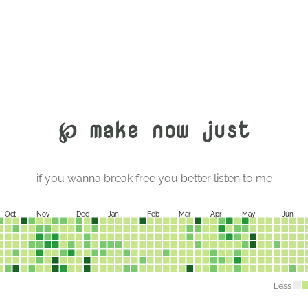
℘ make now just
if you wanna break free you better listen to me
Oct
Nov
Dec
Jan
Feb
Mar
Apr
May
Jun
Less