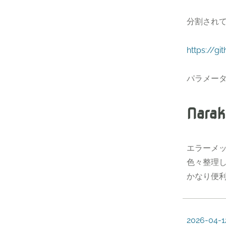
分割され
https://g
パラメー
Narak
エラーメ
色々整理し
かなり便
2026-04-1