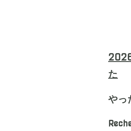
2026
た
やっ
Rech