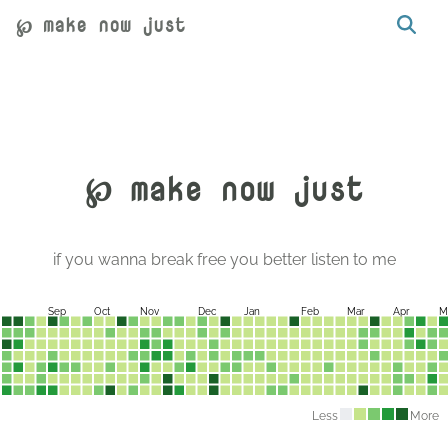
℘ make now just
℘ make now just
if you wanna break free you better listen to me
Sep
Oct
Nov
Dec
Jan
Feb
Mar
Apr
M
Less
More