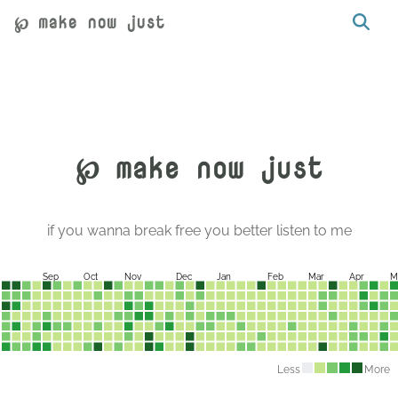
℘ make now just
℘ make now just
if you wanna break free you better listen to me
Sep
Oct
Nov
Dec
Jan
Feb
Mar
Apr
M
Less
More